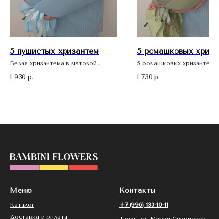
5 пушистых хризантем
5 ромашковых хриза
Белая хризантема в матовой
5 ромашковых хризантем в
упаковке
матовой упаковке
1 930
1 730
р.
р.
В подарок к каждому букету:
В подарок к каждому буке
- минеральное удобрение для
- минеральное удобрение 
продления стойкости цветов
продления стойкости цвет
- рекомендации по уходу за
- рекомендации по уходу з
букетом
букетом
- открытка
- открытка
Меню
Контакты
Каталог
+7 (996) 133-10-11
Доставка и оплата
Тверь, ул. Марии Смирновой,