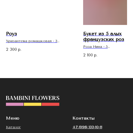
Роуз
Букет из 5 алых
французских роз
Хризантема ромашковая - 3
Гипсофила розовая - 2
Роза Нина - 5
2 300
р.
В подарок к каждому букету:
2 100
р.
Широта: 30 см
- минеральное удобрение для
Высота: 45 см
продления стойкости цветов
- рекомендации по уходу за
В подарок к каждому буке
букетом
- минеральное удобрение 
- открытка
продления стойкости цвет
- рекомендации по уходу з
букетом
- открытка
Меню
Контакты
Каталог
+7 (996) 133-10-11