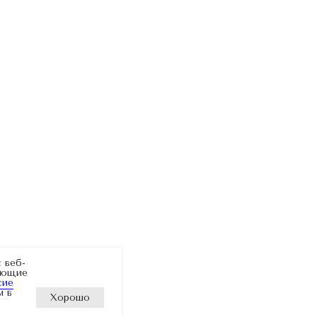
 веб-
зующие
сие
м в
Хорошо